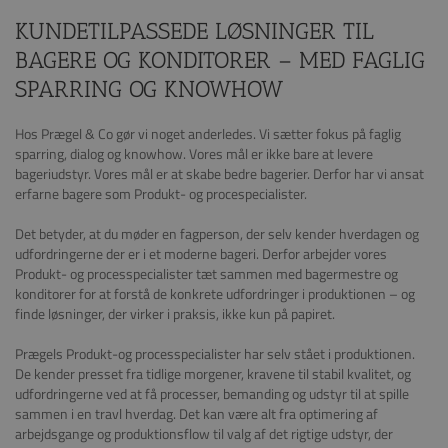
KUNDETILPASSEDE LØSNINGER TIL
BAGERE OG KONDITORER – MED FAGLIG
SPARRING OG KNOWHOW
Hos Prægel & Co gør vi noget anderledes. Vi sætter fokus på faglig
sparring, dialog og knowhow. Vores mål er ikke bare at levere
bageriudstyr. Vores mål er at skabe bedre bagerier. Derfor har vi ansat
erfarne bagere som Produkt- og procespecialister.
Det betyder, at du møder en fagperson, der selv kender hverdagen og
udfordringerne der er i et moderne bageri. Derfor arbejder vores
Produkt- og processpecialister tæt sammen med bagermestre og
konditorer for at forstå de konkrete udfordringer i produktionen – og
finde løsninger, der virker i praksis, ikke kun på papiret.
Prægels Produkt-og processpecialister har selv stået i produktionen.
De kender presset fra tidlige morgener, kravene til stabil kvalitet, og
udfordringerne ved at få processer, bemanding og udstyr til at spille
sammen i en travl hverdag. Det kan være alt fra optimering af
arbejdsgange og produktionsflow til valg af det rigtige udstyr, der