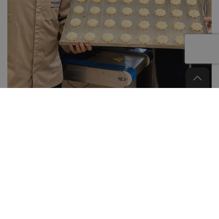
ØNSKER DU AT INVESTERE I NYE
PRODUKTER?
Vi står altid klar og tilbyder hjælp ved større investeringer til
produktudvikling som eksempelvis en
bageriovn
,
dej-maskine
,
et
rullebord
,
raskeskab
eller udstyr til
storkøkken
.