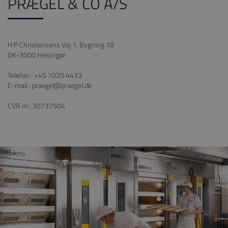
PRÆGEL & CO A/S
H P Christensens Vej 1, Bygning 10
DK-3000 Helsingør
Telefon : +45 7020 4433
E-mail : praegel@praegel.dk
CVR nr.: 30737504