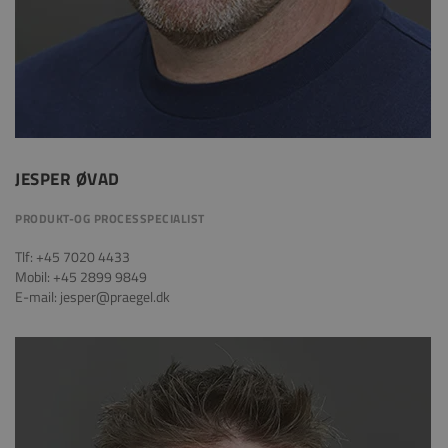
JESPER ØVAD
PRODUKT-OG PROCESSPECIALIST
Tlf: +45 7020 4433
Mobil: +45 2899 9849
E-mail: jesper@praegel.dk