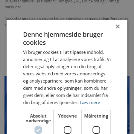
Vi leverer sætvis, løse bånd til Bongard, JAC, Op ’t Root og Sinmag
maskiner
Nedenfor angives en række fælles størrelser, derudover kan forskellige
×
størrelser leveres på forespørgsel.
Denne hjemmeside bruger
1070 mm x 750 mm
cookies
1150 mm x 750 mm
1250 mm x 770 mm
Vi bruger cookies til at tilpasse indhold,
1300 mm x 750 mm
annoncer og til at analysere vores trafik. Vi
deler også oplysninger om din brug af
vores websted med vores annoncerings-
og analysepartnere, som kan kombinere
dem med andre oplysninger, som du har
givet dem, eller som de har indsamlet fra
din brug af deres tjenester.
Læs mere
Absolut
Ydeevne
Målretning
nødvendige