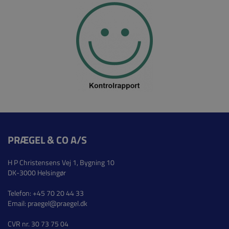
PRÆGEL & CO A/S
H P Christensens Vej 1, Bygning 10
DK-3000 Helsingør
Telefon:
+45 70 20 44 33
Email:
praegel@praegel.dk
CVR nr. 30 73 75 04