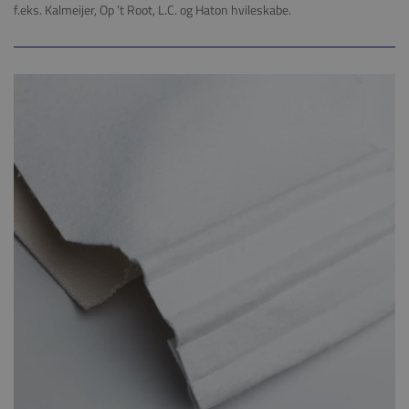
f.eks. Kalmeijer, Op ’t Root, L.C. og Haton hvileskabe.