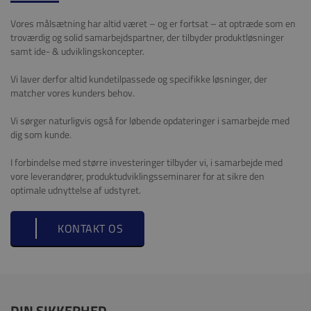
Vores målsætning har altid været – og er fortsat – at optræde som en
troværdig og solid samarbejdspartner, der tilbyder produktløsninger
samt ide- & udviklingskoncepter.
Vi laver derfor altid kundetilpassede og specifikke løsninger, der
matcher vores kunders behov.
Vi sørger naturligvis også for løbende opdateringer i samarbejde med
dig som kunde.
I forbindelse med større investeringer tilbyder vi, i samarbejde med
vore leverandører, produktudviklingsseminarer for at sikre den
optimale udnyttelse af udstyret.
KONTAKT OS
DIN SIKKERHED